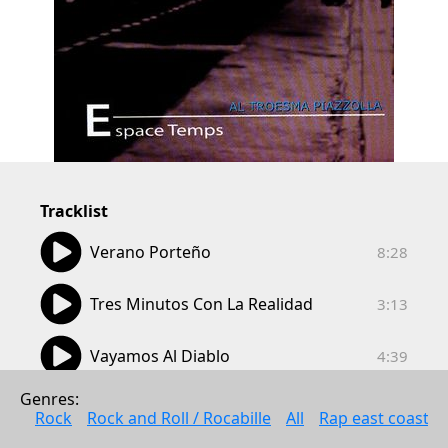
Tracklist
08:28
Verano Porteño
8:28
03:13
Tres Minutos Con La Realidad
3:13
04:39
Vayamos Al Diablo
4:39
06:14
Genres: 
Jeanne Y Paul
6:14
Rock
Rock and Roll / Rocabille
All
Rap east coast