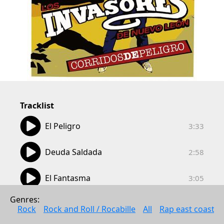
Tracklist
03:33
El Peligro
3:33
02:58
Deuda Saldada
2:58
03:05
El Fantasma
3:05
03:35
Genres: 
La Sombra Del Sahuaro
3:35
Rock
Rock and Roll / Rocabille
All
Rap east coast