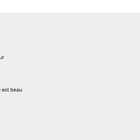
ur
e est beau
e