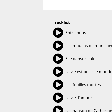
Tracklist
02:46
Entre nous
03:19
Les moulins de mon coe
03:57
Elle danse seule
03:55
La vie est belle, le mond
06:34
Les feuilles mortes
01:51
La vie, l'amour
03:21
La chanson de Catherin