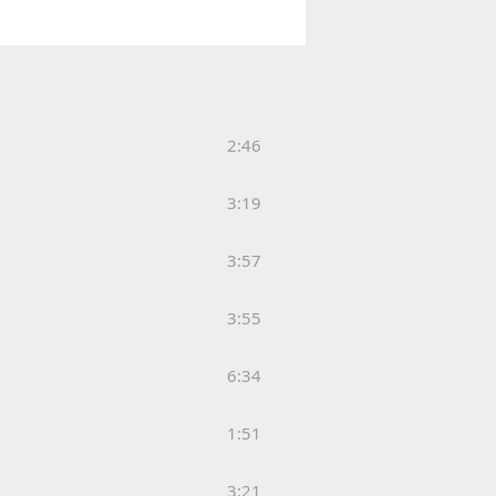
2:46
3:19
3:57
3:55
6:34
1:51
3:21