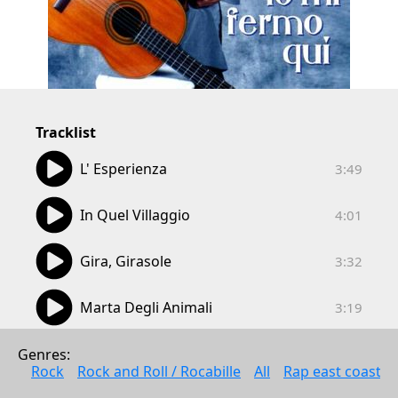
Tracklist
03:49
L' Esperienza
3:49
04:01
In Quel Villaggio
4:01
03:32
Gira, Girasole
3:32
03:19
Marta Degli Animali
3:19
03:13
Ti Voglio
Genres: 
3:13
Rock
Rock and Roll / Rocabille
All
Rap east coast
03:20