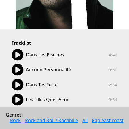
Tracklist
04:42
Dans Les Piscines
4:42
03:50
Aucune Personnalité
3:50
02:34
Dans Tes Yeux
2:34
03:54
Les Filles Que J'Aime
3:54
03:59
L'Echiquier
Genres: 
3:59
Rock
Rock and Roll / Rocabille
All
Rap east coast
04:56