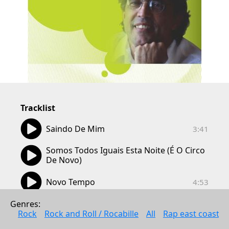
Tracklist
03:41
Saindo De Mim
3:41
03:06
Somos Todos Iguais Esta Noite (É O Circo 
3:06
De Novo)
04:53
Novo Tempo
4:53
03:26
Genres: 
Cartomante
3:26
Rock
Rock and Roll / Rocabille
All
Rap east coast