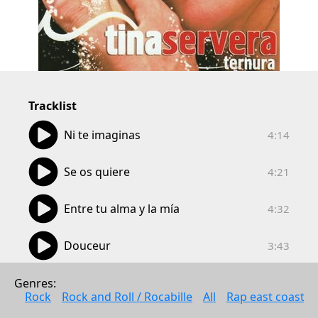
Tracklist
04:14
Ni te imaginas
4:14
04:21
Se os quiere
4:21
04:32
Entre tu alma y la mía
4:32
03:43
Douceur
3:43
04:03
Déjame acercarte al cielo
Genres: 
4:03
Rock
Rock and Roll / Rocabille
All
Rap east coast
04:28