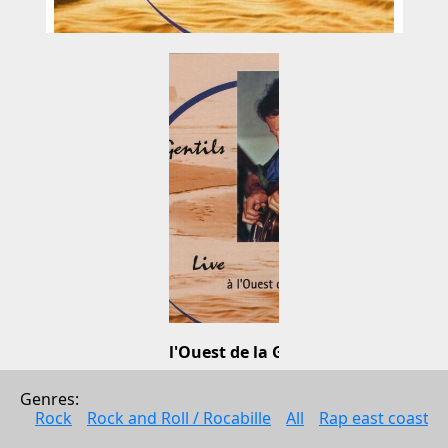
Live à l'Ouest de la Grosne
Michel Gentils
Genres: 
Music
Rock
Rock and Roll / Rocabille
All
Rap east coast
2010