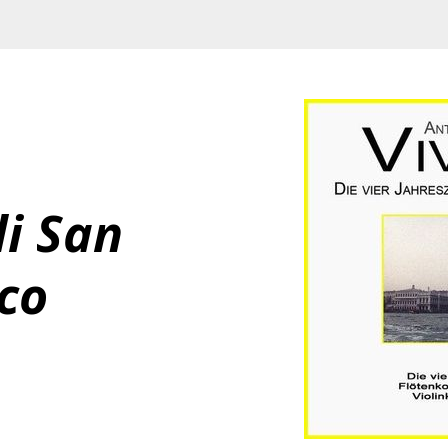
i San 
co