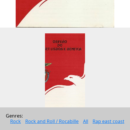
Genres: 
Orfeão Do Sport Lisboa E Benfica
Rock
Rock and Roll / Rocabille
All
Rap east coast
Orfeão Do Sport Lisboa E Benfica